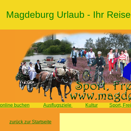
Magdeburg Urlaub - Ihr Reis
online buchen
Ausflugsziele
Kultur
Sport, Fr
zurück zur Startseite