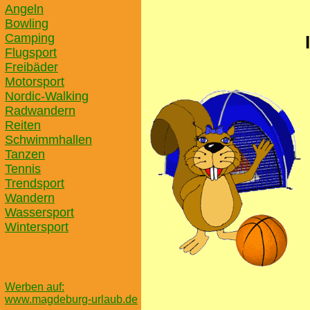
Angeln
Bowling
Camping
Flugsport
Freibäder
Motorsport
Nordic-Walking
Radwandern
Reiten
Schwimmhallen
Tanzen
Tennis
Trendsport
Wandern
Wassersport
Wintersport
Werben auf:
www.magdeburg-urlaub.de