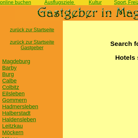
online buchen
Ausflugsziele
Kultur
Sport, Fre
zurück zur Startseite
zurück zur Startseite
Search f
Gastgeber
Hotels
Magdeburg
Barby
Burg
Calbe
Colbitz
Eilsleben
Gommern
Hadmersleben
Halberstadt
Haldensleben
Leitzkau
Möckern