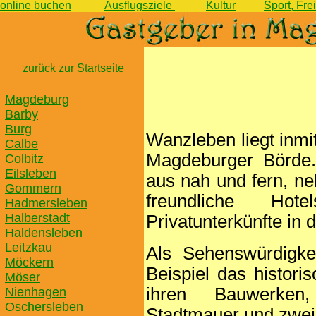
online buchen
Ausflugsziele
Kultur
Sport, Fr
zurück zur Startseite
Magdeburg
Barby
Burg
Wanzleben liegt inmi
Calbe
Magdeburger Börde.
Colbitz
Eilsleben
aus nah und fern, ne
Gommern
freundliche Ho
Hadmersleben
Halberstadt
Privatunterkünfte in
Haldensleben
Leitzkau
Als Sehenswürdigkei
Möckern
Beispiel das histori
Möser
ihren Bauwerken,
Nienhagen
Oschersleben
Stadtmauer und zwei